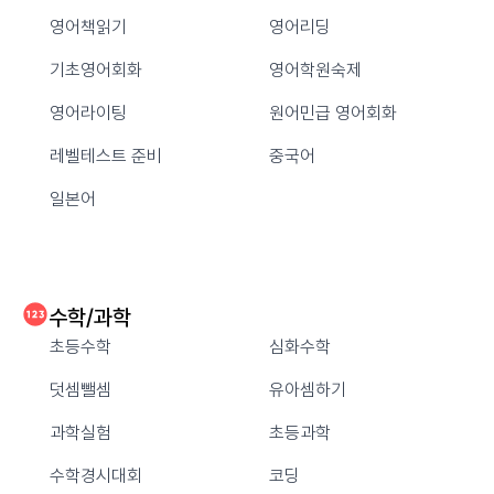
영어책읽기
영어리딩
기초영어회화
영어학원숙제
영어라이팅
원어민급 영어회화
레벨테스트 준비
중국어
일본어
수학/과학
초등수학
심화수학
덧셈뺄셈
유아셈하기
과학실험
초등과학
수학경시대회
코딩