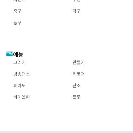
축구
탁구
농구
예능
그리기
만들기
방송댄스
리코더
피아노
단소
바이올린
플룻