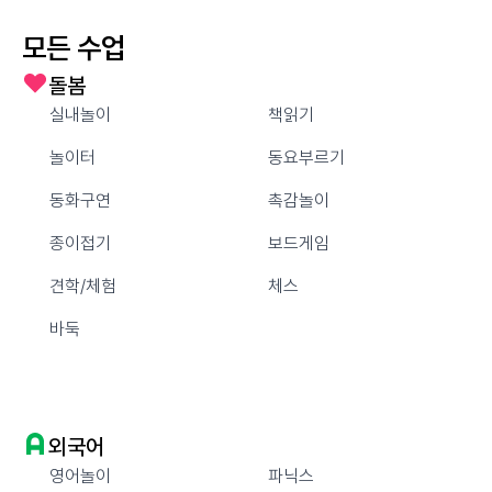
모든 수업
돌봄
실내놀이
책읽기
놀이터
동요부르기
동화구연
촉감놀이
종이접기
보드게임
견학/체험
체스
바둑
외국어
영어놀이
파닉스