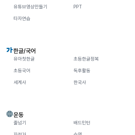
유튜브영상만들기
PPT
타자연습
한글/국어
유아첫한글
초등한글정복
초등국어
독후활동
세계사
한국사
운동
줄넘기
배드민턴
자전거
수영